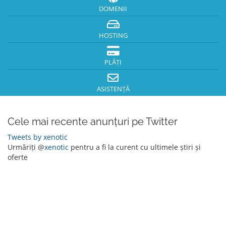
DOMENII
HOSTING
PLĂȚI
ASISTENȚĂ
Cele mai recente anunțuri pe Twitter
Tweets by xenotic
Urmăriți @
xenotic
pentru a fi la curent cu ultimele știri și
oferte