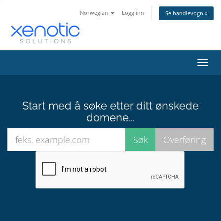
Norwegian
Logg inn
Se handlevogn »
Bytt
navig
Start med å søke etter ditt ønskede
domene...