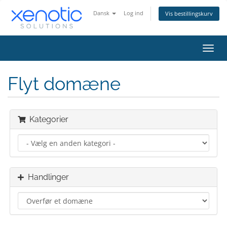
Dansk
Log ind
Vis bestillingskurv
Skift
navig
Flyt domæne
Kategorier
Handlinger