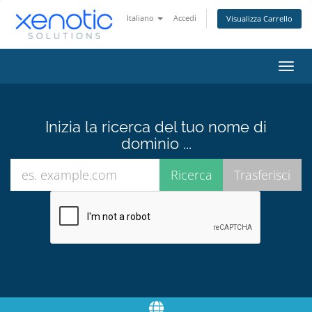
Italiano
Accedi
Visualizza Carrello
Attiv
Navi
Inizia la ricerca del tuo nome di
dominio ...